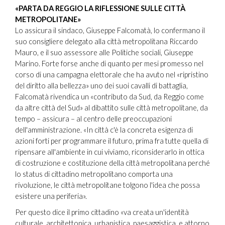
«PARTA DA REGGIO LA RIFLESSIONE SULLE CITTÀ
METROPOLITANE»
Lo assicura il sindaco, Giuseppe Falcomatà, lo confermano il
suo consigliere delegato alla città metropolitana Riccardo
Mauro, e il suo assessore alle Politiche sociali, Giuseppe
Marino. Forte forse anche di quanto per mesi promesso nel
corso di una campagna elettorale che ha avuto nel «ripristino
del diritto alla bellezza» uno dei suoi cavalli di battaglia,
Falcomatà rivendica un «contributo da Sud, da Reggio come
da altre città del Sud» al dibattito sulle città metropolitane, da
tempo – assicura – al centro delle preoccupazioni
dell'amministrazione. «In città c'è la concreta esigenza di
azioni forti per programmare il futuro, prima fra tutte quella di
ripensare all'ambiente in cui viviamo, riconsiderarlo in ottica
di costruzione e costituzione della città metropolitana perché
lo status di cittadino metropolitano comporta una
rivoluzione, le città metropolitane tolgono l'idea che possa
esistere una periferia».
Per questo dice il primo cittadino «va creata un'identità
culturale, architettonica, urbanistica, paesaggistica, e attorno