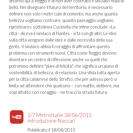
attorno qui a Reggio è di non aver costruito e lasciato nulla di
bello. Nel disegnare il futuro del territorio, è necessario
definire non solo i metri cubi di cemento, ma anche quanta
bellezza vogliamo costruire, quanto paesaggio vogliamo
ripristinare», sottolinea Cucinella che infine conclude: «La
città - diceva il sindaco di Nantes - si fa con gli altri. Le idee
sulla città vengono dalle idee e dalle necessità della sua
gente. Il sindaco abbia il coraggio di affrontare questo
problema con strumenti nuovi. Città come Reggio devono
diventare un centro di riflessione anche su quelli che
potremmo definire "piani di felicità", che significa un piano di
sostenibilità, di bellezza, di relazioni». Una sfida tutta aperta
per la città calabrese dello Stretto, che per adesso però si
limita ad attendere che qualcuno – con matite, delibere, ma
soprattutto con coraggio – ne tracci la strada futura.
1/7 MetroItalie 18/06/2015 -
Introduzione Naccari
Pubblicato il 18/08/2015