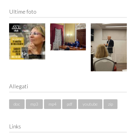
Ultime foto
Allegati
doc
mp3
mp4
pdf
youtube
zip
Links