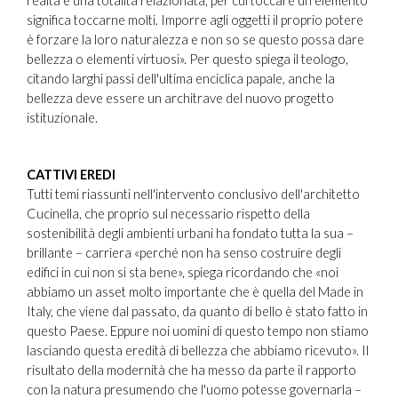
realtà è una totalità relazionata, per cui toccare un elemento
significa toccarne molti. Imporre agli oggetti il proprio potere
è forzare la loro naturalezza e non so se questo possa dare
bellezza o elementi virtuosi». Per questo spiega il teologo,
citando larghi passi dell'ultima enciclica papale, anche la
bellezza deve essere un architrave del nuovo progetto
istituzionale.
CATTIVI EREDI
Tutti temi riassunti nell'intervento conclusivo dell'architetto
Cucinella, che proprio sul necessario rispetto della
sostenibilità degli ambienti urbani ha fondato tutta la sua –
brillante – carriera «perché non ha senso costruire degli
edifici in cui non si sta bene», spiega ricordando che «noi
abbiamo un asset molto importante che è quella del Made in
Italy, che viene dal passato, da quanto di bello è stato fatto in
questo Paese. Eppure noi uomini di questo tempo non stiamo
lasciando questa eredità di bellezza che abbiamo ricevuto». Il
risultato della modernità che ha messo da parte il rapporto
con la natura presumendo che l'uomo potesse governarla –