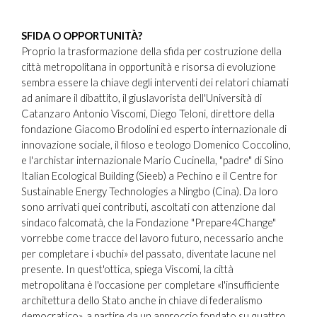
SFIDA O OPPORTUNITÀ?
Proprio la trasformazione della sfida per costruzione della
città metropolitana in opportunità e risorsa di evoluzione
sembra essere la chiave degli interventi dei relatori chiamati
ad animare il dibattito, il giuslavorista dell'Università di
Catanzaro Antonio Viscomi, Diego Teloni, direttore della
fondazione Giacomo Brodolini ed esperto internazionale di
innovazione sociale, il filoso e teologo Domenico Coccolino,
e l'archistar internazionale Mario Cucinella, "padre" di Sino
Italian Ecological Building (Sieeb) a Pechino e il Centre for
Sustainable Energy Technologies a Ningbo (Cina). Da loro
sono arrivati quei contributi, ascoltati con attenzione dal
sindaco falcomatà, che la Fondazione "Prepare4Change"
vorrebbe come tracce del lavoro futuro, necessario anche
per completare i «buchi» del passato, diventate lacune nel
presente. In quest'ottica, spiega Viscomi, la città
metropolitana è l'occasione per completare «l'insufficiente
architettura dello Stato anche in chiave di federalismo
democratico», a partire da un approccio fondato su quattro