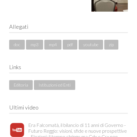
Allegati
doc
mp3
mp4
pdf
youtube
zip
Links
Editoria
Istituzioni ed Enti
Ultimi video
Era Falcomatà, il bilancio di 11 anni di Governo -
Futuro Reggio: visioni, sfide e nuove prospettive
- Elezioni: il tempo stringe ma Cdx e Csx non