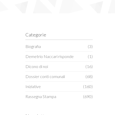
Categorie
Biografia
(3)
Demetrio Naccari risponde
(1)
Dicono di noi
(16)
Dossier conti comunali
(68)
Iniziative
(160)
Rassegna Stampa
(690)