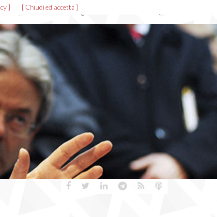
cy ]
[ Chiudi ed accetta ]
News ed eventi
Allegati
Gallerie