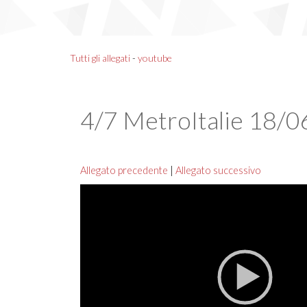
Tutti gli allegati
-
youtube
4/7 MetroItalie 18/0
Allegato precedente
|
Allegato successivo