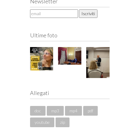
Newsletter
Ultime foto
Allegati
doc
mp3
mp4
pdf
youtube
zip