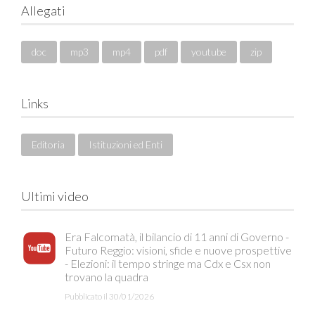
Allegati
doc
mp3
mp4
pdf
youtube
zip
Links
Editoria
Istituzioni ed Enti
Ultimi video
Era Falcomatà, il bilancio di 11 anni di Governo -
Futuro Reggio: visioni, sfide e nuove prospettive
- Elezioni: il tempo stringe ma Cdx e Csx non
trovano la quadra
Pubblicato il 30/01/2026