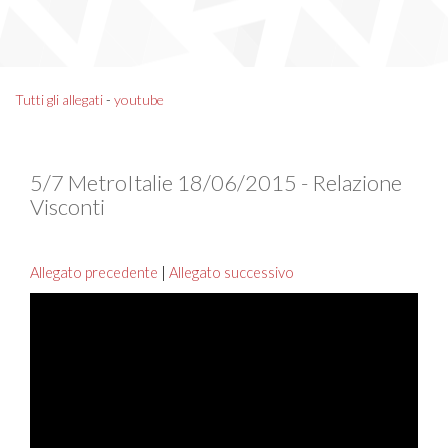
Tutti gli allegati
-
youtube
5/7 MetroItalie 18/06/2015 - Relazione
Visconti
Allegato precedente
|
Allegato successivo
Video
Player