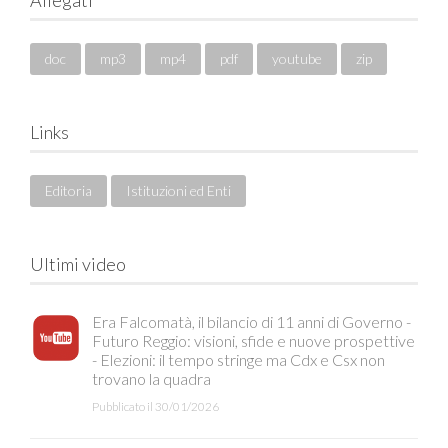
Allegati
doc
mp3
mp4
pdf
youtube
zip
Links
Editoria
Istituzioni ed Enti
Ultimi video
Era Falcomatà, il bilancio di 11 anni di Governo -
Futuro Reggio: visioni, sfide e nuove prospettive
- Elezioni: il tempo stringe ma Cdx e Csx non
trovano la quadra
Pubblicato il 30/01/2026