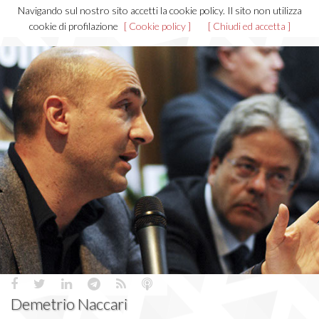
Navigando sul nostro sito accetti la cookie policy. Il sito non utilizza
Toggl
cookie di profilazione
[ Cookie policy ]
[ Chiudi ed accetta ]
navig
Demetrio Naccari