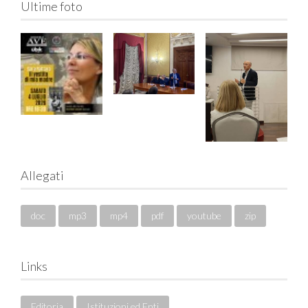
Ultime foto
Allegati
doc
mp3
mp4
pdf
youtube
zip
Links
Editoria
Istituzioni ed Enti