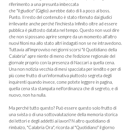
riferimento a una presunta imbeccata
che "il giudice" (Giglio) avrebbe dato di lì a poco al boss.
Punto. Il resto del contenuto è stato ritenuto dai giudici
irrilevante anche perché l'inchiesta Infinito oltre ad essere
pubblica è piuttosto datata nel tempo. Questo non vuol dire
che non si possano aprire sempre da un momento all'altro
nuovi filoni ma allo stato altri indagati non se ne intravedono.
Tuttavia all'improvviso nei giorni scorsi "il Quotidiano della
Calabria" apre niente di meno che l'edizione regionale del
giornale proprio con la presenza di Naccari a quella cena.
Una non notizia vecchia di mesi spacciata per iendito e per di
più come frutto di un'informativa piuttosto segreta degli
inquirenti quando invece, come potete leggere in pagina,
quella cena sta stampata nell'ordinanza che di segreto, e di
nuovo, non ha nulla.
Ma perché tutto questo? Può essere questo solo frutto di
una svista o di una sottovalutazione della memoria storica
dei lettori e degli addetti ai lavori? N altro quotidiano di
rimbalzo, "Calabria Ora", ricorda al "Quotidiano" il giorno