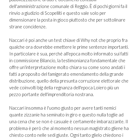
dell'amministrazione comunale di Reggio. È di pochi giorni fa il
rinvio a giudizio di Scopelliti e questo vale solo per
dimensionare la posta in gioco piuttosto che per sottolinare
strane concidenze.
Naccari è poi anche un test chiave di Why not che proprio fra
qualche ora dovrebbe emettere le prime sentenze importanti.
In particolare è sua, perché all'epoca molto informato sui fatti
in commissione Bilancio, la testimonianza fondamentale che
offre un'interpretazione molto chiara su come sono andati i
fatti a proposito del famigerato emendamento della grande
distribuzione, quello della presunta corruzione elettorale che
vede coinvolti big della regnanza dell'epoca Loiero più un
pezzo portante dell'imprenditoria nostrana.
Naccari insomma è l'uomo giusto per avere tanti nemici
quante zizzanie ha seminato in giro e questo nulla toglie ad
una cena che se non è casuale è certamente imbarazzante. Il
problema è però che al momento nessun magistrato gliene ha
chiesto conto nelle sedi giuste. Ogni tanto glielo chiedono i