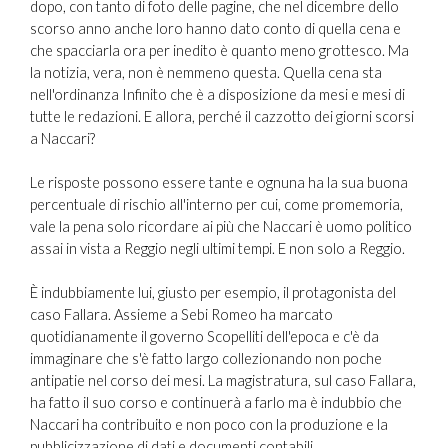
dopo, con tanto di foto delle pagine, che nel dicembre dello
scorso anno anche loro hanno dato conto di quella cena e
che spacciarla ora per inedito è quanto meno grottesco. Ma
la notizia, vera, non è nemmeno questa. Quella cena sta
nell'ordinanza Infinito che è a disposizione da mesi e mesi di
tutte le redazioni. E allora, perché il cazzotto dei giorni scorsi
a Naccari?
Le risposte possono essere tante e ognuna ha la sua buona
percentuale di rischio all'interno per cui, come promemoria,
vale la pena solo ricordare ai più che Naccari è uomo politico
assai in vista a Reggio negli ultimi tempi. E non solo a Reggio.
È indubbiamente lui, giusto per esempio, il protagonista del
caso Fallara. Assieme a Sebi Romeo ha marcato
quotidianamente il governo Scopelliti dell'epoca e c'è da
immaginare che s'è fatto largo collezionando non poche
antipatie nel corso dei mesi. La magistratura, sul caso Fallara,
ha fatto il suo corso e continuerà a farlo ma è indubbio che
Naccari ha contribuito e non poco con la produzione e la
pubblicizzazione di dati e documenti contabili