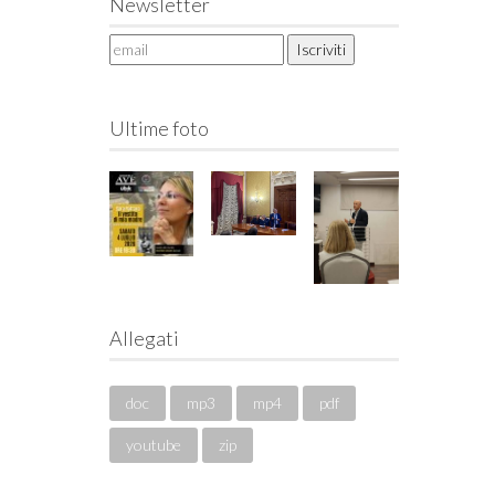
Newsletter
Ultime foto
Allegati
doc
mp3
mp4
pdf
youtube
zip