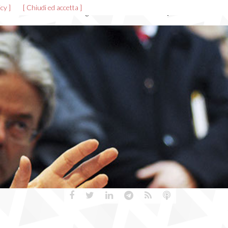
cy ]
[ Chiudi ed accetta ]
News ed eventi
Allegati
Gallerie