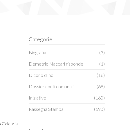
Categorie
Biografia
(3)
Demetrio Naccari risponde
(1)
Dicono di noi
(16)
Dossier conti comunali
(68)
Iniziative
(160)
Rassegna Stampa
(690)
io Calabria