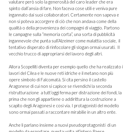
valutare però solo la generosità del caro leader che era
spinto dall’ansia di fare. Non faceva cose utili e veniva pure
ingannato dai suoi collaboratori. Certamente non sapeva e
non si poteva accorgere di ciò che non andava come della
qualità o della provenienza dei compagni di viaggio. Partono
le campagne sulla “memoria corta”, una sorta di pubblicità
ingannevole che punta sull’Alzeimer come malattia sociale, il
tentativo disperato di rinfocolare gli slogan ormai usurati. Il
vecchio trucco di appropriarsi del lavoro degli altri.
Allora Scopelliti diventa per esempio quello che ha realizzato i
lavori del Cilea e le nuove reti idriche e il metano non più
opere simbolo di Falcomatà. Si cita persino il castello
Aragonese di cui non si capisce se rivendichi la seconda
ristrutturazione a tutt’oggi ferma per distrazione dei fondi, la
prima che non gli appartiene o addirittura la costruzione a
scapito degli Aragonesi e così via. I protagonisti del modello
sono ormai passati a raccontare mirabilie in un altro ente.
Anche lì parlano insieme a nuovi pseudoprotagonisti di un
modello da esportare, questa volta all’intero Paese.