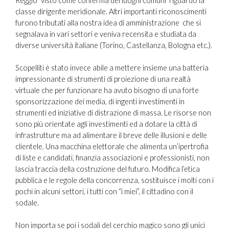
Reggio” visto come conferma dei luoghi comuni riguardo la
classe dirigente meridionale. Altri importanti riconoscimenti
furono tributati alla nostra idea di amministrazione che si
segnalava in vari settori e veniva recensita e studiata da
diverse università italiane (Torino, Castellanza, Bologna etc.).
Scopelliti è stato invece abile a mettere insieme una batteria
impressionante di strumenti di proiezione di una realtà
virtuale che per funzionare ha avuto bisogno di una forte
sponsorizzazione dei media, di ingenti investimenti in
strumenti ed iniziative di distrazione di massa. Le risorse non
sono più orientate agli investimenti ed a dotare la città di
infrastrutture ma ad alimentare il breve delle illusioni e delle
clientele. Una macchina elettorale che alimenta un’ipertrofia
di liste e candidati, finanzia associazioni e professionisti, non
lascia traccia della costruzione del futuro. Modifica l’etica
pubblica e le regole della concorrenza, sostituisce i molti con i
pochi in alcuni settori, i tutti con “i miei”, il cittadino con il
sodale.
Non importa se poi i sodali del cerchio magico sono gli unici