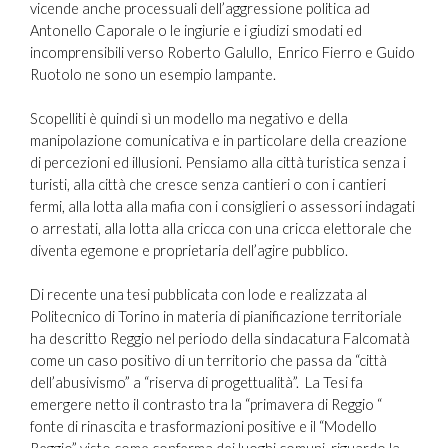
vicende anche processuali dell’aggressione politica ad
Antonello Caporale o le ingiurie e i giudizi smodati ed
incomprensibili verso Roberto Galullo, Enrico Fierro e Guido
Ruotolo ne sono un esempio lampante.
Scopelliti è quindi sì un modello ma negativo e della
manipolazione comunicativa e in particolare della creazione
di percezioni ed illusioni. Pensiamo alla città turistica senza i
turisti, alla città che cresce senza cantieri o con i cantieri
fermi, alla lotta alla mafia con i consiglieri o assessori indagati
o arrestati, alla lotta alla cricca con una cricca elettorale che
diventa egemone e proprietaria dell’agire pubblico.
Di recente una tesi pubblicata con lode e realizzata al
Politecnico di Torino in materia di pianificazione territoriale
ha descritto Reggio nel periodo della sindacatura Falcomatà
come un caso positivo di un territorio che passa da “città
dell’abusivismo” a “riserva di progettualità”. La Tesi fa
emergere netto il contrasto tra la “primavera di Reggio “
fonte di rinascita e trasformazioni positive e il “Modello