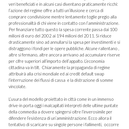
veri beneficiati e in alcuni casi diventano praticamente ricchi:
l’azione del regime offre a tutti un’illusione e cerca di
comprare condivisione mentre lentamente toglie pregio alla
professionalità di chi viene in contatto con l’amministrazione.
Per finanziare tutto questo la spesa corrente passa dai 100
milioni di euro del 2002 ai 194 milioni del 2011. Si riduce
drasticamente sino ad annullarsi la spesa per investimenti e si
distraggono i fondi per le opere pubbliche. Alcune rallentano ,
altre si fermano, altre ancora arrivano ad accumulare riserve
per cifre superiori all’importo dell’appalto. L’economia
cittadina va in tilt. Chiaramente la propaganda di regime
attribuirà alla crisi mondiale ed ai credit default swap
l’interruzione dei flussi di cassa e la distrazione di somme
vincolate.
L’usura del modello proiettato in città come in un immenso
drive-in porta oggi i malcapitati interpreti delle ultime puntate
della commedia a dovere spingersi oltre l’inverosimile per
difendere l’esistenza di un’amministrazione. Ecco allora il
tentativo di scaricare su singole persone i fallimenti, occorre