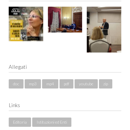
Allegati
doc
mp3
mp4
pdf
youtube
zip
Links
Editoria
Istituzioni ed Enti