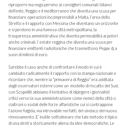
riproporre ma nega persino ai consiglieri comunali i bilanci
dell’ente, Reggio e il mediterraneo che diventa una scusa per
finanziare operazioni incomprensibili a Malta, l’area dello
Stretto e il rapporto con Messina che diventano un orizzonte
e si perdono in una fumosa città metropolitana, la
trasparenza amministrativa che diventa permeabilità ai poteri
anche criminali, l’ estate reggina che diventa una scusa per
finanziare emittenti radiofoniche che trasmettono Peppe dj a
suon di milioni di euro.
Sarebbe il caso anche di confrontare il modo in cui è
cambiato radicalmente il rapporto con la stampa nazionale e
ricordare che, mentre la “primavera di Reggio” era additata
dagli osservatori esterni come un modello di riscatto del Sud,
con Scopelliti abbiamo il tentativo di dipingere i giornalisti
critici verso la sua amministrazione come nemici della città o
cialtroni o sodali delle forze affaristiche cui si contrappone
l’azione fulgida, ma introvabile nei fatti, del sindaco del nuovo
rinnovamento. E’ inutile sottolineare che tale metodo è tipico
di una destra storicamente aliena da idee democratiche. Le