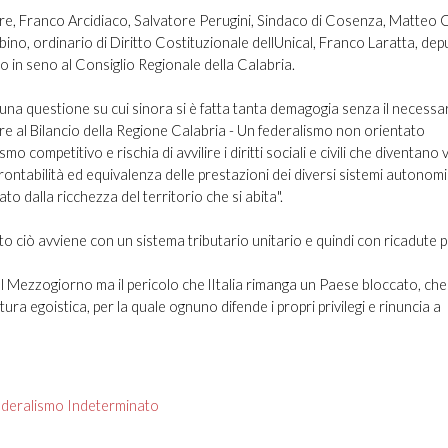
ditore, Franco Arcidiaco, Salvatore Perugini, Sindaco di Cosenza, Matteo
bino, ordinario di Diritto Costituzionale dellUnical, Franco Laratta, de
in seno al Consiglio Regionale della Calabria.
 una questione su cui sinora si è fatta tanta demagogia senza il necessa
e al Bilancio della Regione Calabria - Un federalismo non orientato
 competitivo e rischia di avvilire i diritti sociali e civili che diventano v
nfrontabilità ed equivalenza delle prestazioni dei diversi sistemi autonomis
o dalla ricchezza del territorio che si abita".
to ciò avviene con un sistema tributario unitario e quindi con ricadute 
l Mezzogiorno ma il pericolo che lItalia rimanga un Paese bloccato, che 
ura egoistica, per la quale ognuno difende i propri privilegi e rinuncia a
 Federalismo Indeterminato