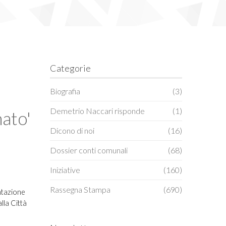
Categorie
Biografia
(3)
Demetrio Naccari risponde
(1)
ato'
Dicono di noi
(16)
Dossier conti comunali
(68)
Iniziative
(160)
Rassegna Stampa
(690)
ntazione
lla Città