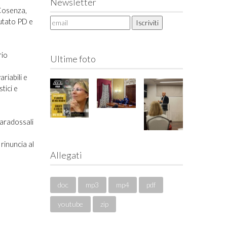
Newsletter
 Cosenza,
putato PD e
rio
Ultime foto
ariabili e
tici e
paradossali
rinuncia al
Allegati
doc
mp3
mp4
pdf
youtube
zip