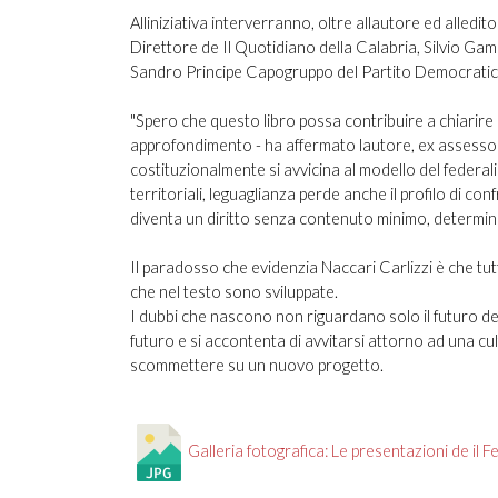
Alliniziativa interverranno, oltre allautore ed alle
Direttore de Il Quotidiano della Calabria, Silvio Gam
Sandro Principe Capogruppo del Partito Democratico 
"Spero che questo libro possa contribuire a chiarire
approfondimento - ha affermato lautore, ex assessor
costituzionalmente si avvicina al modello del federalismo
territoriali, leguaglianza perde anche il profilo di co
diventa un diritto senza contenuto minimo, determinat
Il paradosso che evidenzia Naccari Carlizzi è che tut
che nel testo sono sviluppate.
I dubbi che nascono non riguardano solo il futuro de
futuro e si accontenta di avvitarsi attorno ad una cult
scommettere su un nuovo progetto.
Galleria fotografica: Le presentazioni de il