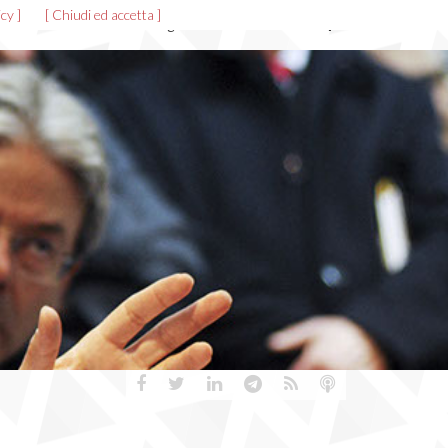
cy ]
[ Chiudi ed accetta ]
News ed eventi
Allegati
Gallerie