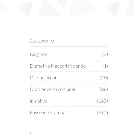
Categorie
Biografia
(3)
Demetrio Naccari risponde
(1)
Dicono di noi
(16)
Dossier conti comunali
(68)
Iniziative
(160)
Rassegna Stampa
(690)