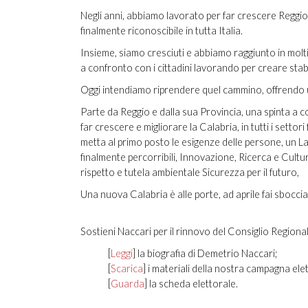
Negli anni, abbiamo lavorato per far crescere Regg
finalmente riconoscibile in tutta Italia.
Insieme, siamo cresciuti e abbiamo raggiunto in molti se
a confronto con i cittadini lavorando per creare stabi
Oggi intendiamo riprendere quel cammino, offrendo un
Parte da Reggio e dalla sua Provincia, una spinta a co
far crescere e migliorare la Calabria, in tutti i settor
metta al primo posto le esigenze delle persone, un Lav
finalmente percorribili, Innovazione, Ricerca e Cultur
rispetto e tutela ambientale Sicurezza per il futuro,
Una nuova Calabria è alle porte, ad aprile fai sbocc
Sostieni Naccari per il rinnovo del Consiglio Regiona
[
Leggi
] la biografia di Demetrio Naccari;
[
Scarica
] i materiali della nostra campagna ele
[
Guarda
] la scheda elettorale.