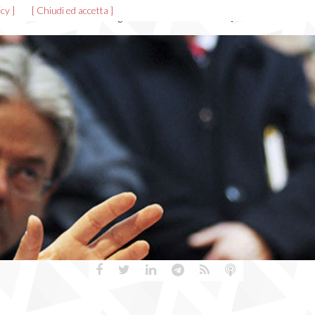
cy ]
[ Chiudi ed accetta ]
News ed eventi
Allegati
Gallerie