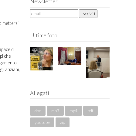
Newsletter
to mettersi
Ultime foto
apace di
mpi che
llegamento
li anziani,
Allegati
doc
mp3
mp4
pdf
youtube
zip