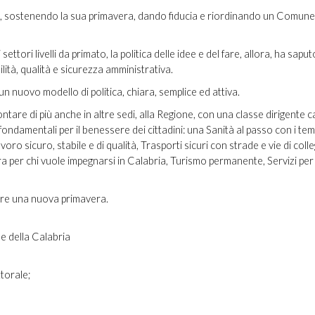
io, sostenendo la sua primavera, dando fiducia e riordinando un Comune
ttori livelli da primato, la politica delle idee e del fare, allora, ha sapu
lità, qualità e sicurezza amministrativa.
 nuovo modello di politica, chiara, semplice ed attiva.
ntare di più anche in altre sedi, alla Regione, con una classe dirigente c
i fondamentali per il benessere dei cittadini: una Sanità al passo con i te
oro sicuro, stabile e di qualità, Trasporti sicuri con strade e vie di co
a per chi vuole impegnarsi in Calabria, Turismo permanente, Servizi per g
iare una nuova primavera.
le della Calabria
ttorale;