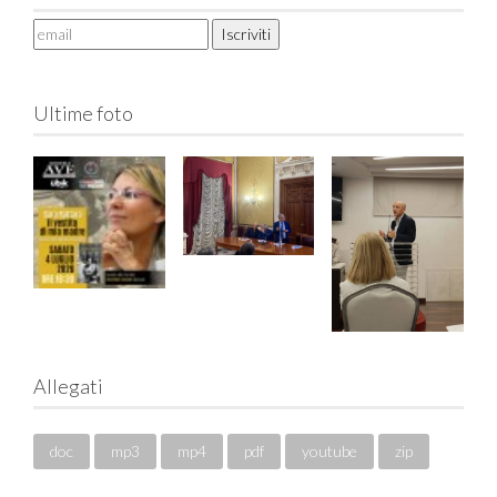
Ultime foto
Allegati
doc
mp3
mp4
pdf
youtube
zip