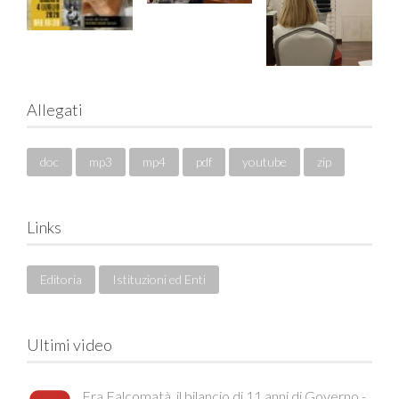
Allegati
doc
mp3
mp4
pdf
youtube
zip
Links
Editoria
Istituzioni ed Enti
Ultimi video
Era Falcomatà, il bilancio di 11 anni di Governo -