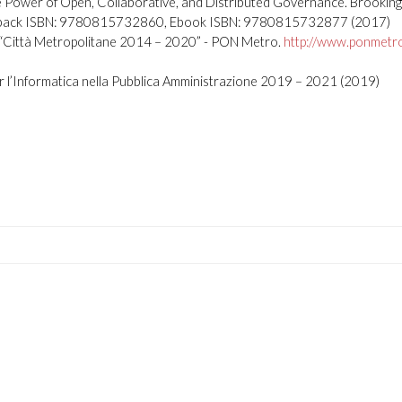
The Power of Open, Collaborative, and Distributed Governance. Brookin
perback ISBN: 9780815732860, Ebook ISBN: 9780815732877 (2017)
Città Metropolitane 2014 – 2020” - PON Metro.
http://www.ponmetro.
 per l’Informatica nella Pubblica Amministrazione 2019 – 2021 (2019)