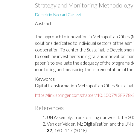
Strategy and Monitoring Methodology
Demetrio Naccari Carlizzi
Abstract
The approach to innovation in Metropolitan Cities (MC
solutions dedicated to individual sectors of the adm
cooperation. To center the Sustainable Development Go
to combine investments in digital and innovation man
paper is to evaluate the adequacy of the programs d
monitoring and measuring the implementation of the 
Keywords
Digital transformation Metropolitan Cities Sustainabi
https://link.springer.com/chapter/10.1007%2F97
References
UN Assembly: Transforming our world: the 2
Van der Velden, M.: Digitalization and the UN 
37
, 160–117 (2018)