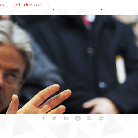
cy ]
[ Chiudi ed accetta ]
News ed eventi
Allegati
Gallerie