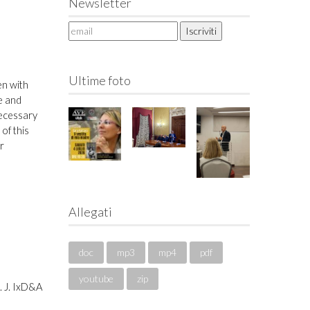
Newsletter
Ultime foto
en with
e and
necessary
of this
r
Allegati
doc
mp3
mp4
pdf
youtube
zip
. J. IxD&A