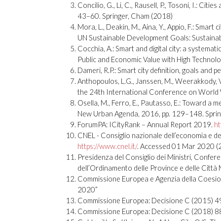
Concilio, G., Li, C., Rausell, P., Tosoni, I.: Ci
43–60. Springer, Cham (2018)
Mora, L., Deakin, M., Aina, Y., Appio, F.: Smart
UN Sustainable Development Goals: Sustainabl
Cocchia, A.: Smart and digital city: a systemati
Public and Economic Value with High Technolo
Dameri, R.P.: Smart city definition, goals and
Anthopoulos, L.G., Janssen, M., Weerakkody, V
the 24th International Conference on Worl
Osella, M., Ferro, E., Pautasso, E.: Toward a m
New Urban Agenda, 2016, pp. 129–148. Sprin
ForumPA: ICityRank – Annual Report 2019.
ht
CNEL - Consiglio nazionale dell’economia e del l
https://www.cnel.it/
. Accessed 01 Mar 2020 (
Presidenza del Consiglio dei Ministri, Confere
dell’Ordinamento delle Province e delle Città
Commissione Europea e Agenzia della Coesion
2020”
Commissione Europea: Decisione C (2015) 49
Commissione Europea: Decisione C (2018) 88