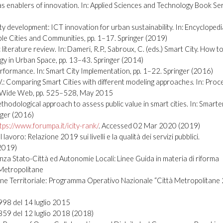
ties as enablers of innovation. In: Applied Sciences and Technology Book Ser
 city development: ICT innovation for urban sustainability. In: Encyclopedi
e Cities and Communities, pp. 1–17. Springer (2019)
c literature review. In: Dameri, R.P., Sabroux, C. (eds.) Smart City. How 
gy in Urban Space, pp. 13–43. Springer (2014)
 performance. In: Smart City Implementation, pp. 1–22. Springer (2016)
.: Comparing Smart Cities with different modeling approache
s
. In: Proc
d Wide Web, pp. 525–528, May 2015
ethodological approach to assess public value in smart cities. In: Smarte
ger (2016)
tps://www.forumpa.it/icity-rank/
. Accessed 02 Mar 2020 (2019)
avoro: Relazione 2019 sui livelli e la qualità dei servizi pubblici.
2019)
nza Stato-Città ed Autonomie Locali: Linee Guida in materia di riforma
 Metropolitane
e Territoriale: Programma Operativo Nazionale “Città Metropolitane
98 del 14 luglio 2015
59 del 12 luglio 2018 (2018)