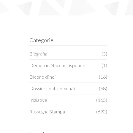
Categorie
Biografia
(3)
Demetrio Naccari risponde
(1)
Dicono di noi
(16)
Dossier conti comunali
(68)
Iniziative
(160)
Rassegna Stampa
(690)