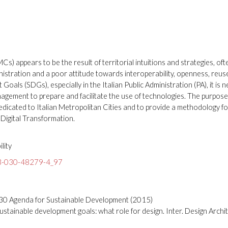
s) appears to be the result of territorial intuitions and strategies, oft
inistration and a poor attitude towards interoperability, openness, reus
als (SDGs), especially in the Italian Public Administration (PA), it is 
agement to prepare and facilitate the use of technologies. The purpose 
edicated to Italian Metropolitan Cities and to provide a methodology fo
Digital Transformation.
lity
8-3-030-48279-4_97
030 Agenda for Sustainable Development (2015)
sustainable development goals: what role for design. Inter. Design Archit