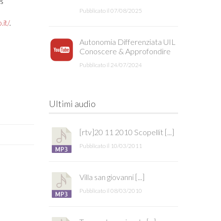
gs
Pubblicato il 07/08/2025
it/
.
Autonomia Differenziata UIL
Conoscere & Approfondire
Pubblicato il 24/07/2024
Ultimi audio
[rtv]20 11 2010 Scopellit [...]
Pubblicato il 10/03/2011
Villa san giovanni [...]
Pubblicato il 08/03/2010