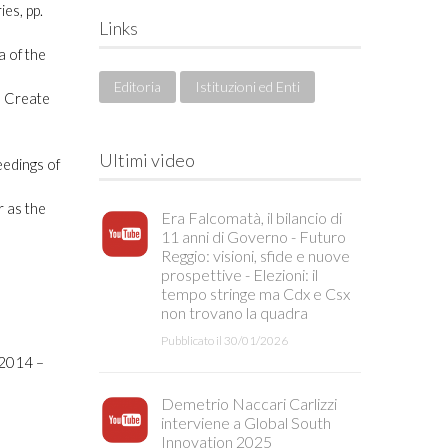
ies, pp.
Links
a of the
Editoria
Istituzioni ed Enti
to Create
Ultimi video
eedings of
r as the
Era Falcomatà, il bilancio di
11 anni di Governo - Futuro
Reggio: visioni, sfide e nuove
prospettive - Elezioni: il
tempo stringe ma Cdx e Csx
non trovano la quadra
Pubblicato il 30/01/2026
 2014 –
Demetrio Naccari Carlizzi
interviene a Global South
Innovation 2025