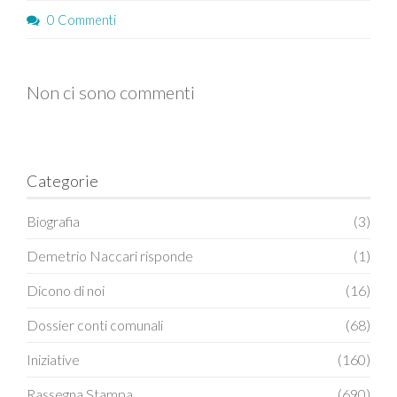
0 Commenti
Non ci sono commenti
Categorie
Biografia
(3)
Demetrio Naccari risponde
(1)
Dicono di noi
(16)
Dossier conti comunali
(68)
Iniziative
(160)
Rassegna Stampa
(690)