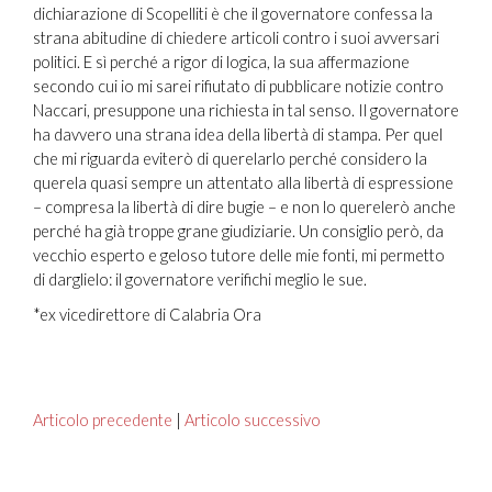
dichiarazione di Scopelliti è che il governatore confessa la
strana abitudine di chiedere articoli contro i suoi avversari
politici. E sì perché a rigor di logica, la sua affermazione
secondo cui io mi sarei rifiutato di pubblicare notizie contro
Naccari, presuppone una richiesta in tal senso. Il governatore
ha davvero una strana idea della libertà di stampa. Per quel
che mi riguarda eviterò di querelarlo perché considero la
querela quasi sempre un attentato alla libertà di espressione
– compresa la libertà di dire bugie – e non lo querelerò anche
perché ha già troppe grane giudiziarie. Un consiglio però, da
vecchio esperto e geloso tutore delle mie fonti, mi permetto
di darglielo: il governatore verifichi meglio le sue.
*ex vicedirettore di Calabria Ora
Articolo precedente
|
Articolo successivo