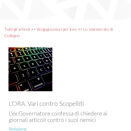
Tutti gli articoli
>>
Vergogniamoci per loro
>>
Lo smemorato di
Collegno
L’ORA. Varì contro Scopelliti
L'ex Governatore confessa di chiedere ai
giornali articoli contro i suoi nemici
Redazione