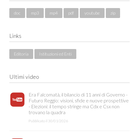
doc
mp3
mp4
pdf
youtube
zip
Links
Editoria
Istituzioni ed Enti
Ultimi video
Era Falcomatà, il bilancio di 11 anni di Governo -
Futuro Reggio: visioni, sfide e nuove prospettive
- Elezioni: il tempo stringe ma Cdx e Csx non
trovano la quadra
Pubblicato il 30/01/2026