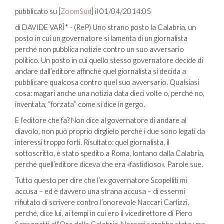
pubblicato su [
ZoomSud
] il 01/04/2014:05
di DAVIDE VARÌ* - (ReP) Uno strano posto la Calabria, un
posto in cui un governatore si lamenta di un giornalista
perché non pubblica notizie contro un suo avversario
politico. Un posto in cui quello stesso governatore decide di
andare dall’editore affinché quel giornalista si decida a
pubblicare qualcosa contro quel suo avversario. Qualsiasi
cosa: magari anche una notizia data dieci volte o, perché no,
inventata, “forzata” come si dice in gergo.
E l’editore che fa? Non dice al governatore di andare al
diavolo, non può proprio dirglielo perché i due sono legati da
interessi troppo forti. Risultato: quel giornalista, il
sottoscritto, è stato spedito a Roma, lontano dalla Calabria,
perché quell’editore diceva che era «fastidioso». Parole sue.
Tutto questo per dire che l’ex governatore Scopelliti mi
accusa – ed è davvero una strana accusa – di essermi
rifiutato di scrivere contro l’onorevole Naccari Carlizzi,
perché, dice lui, ai tempi in cui ero il vicedirettore di Piero