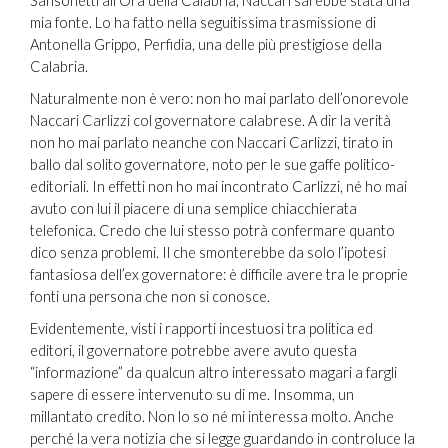
Sansonetti all’Ora della Calabria, Naccari sarebbe stata una
mia fonte. Lo ha fatto nella seguitissima trasmissione di
Antonella Grippo, Perfidia, una delle più prestigiose della
Calabria.
Naturalmente non è vero: non ho mai parlato dell’onorevole
Naccari Carlizzi col governatore calabrese. A dir la verità
non ho mai parlato neanche con Naccari Carlizzi, tirato in
ballo dal solito governatore, noto per le sue gaffe politico-
editoriali. In effetti non ho mai incontrato Carlizzi, né ho mai
avuto con lui il piacere di una semplice chiacchierata
telefonica. Credo che lui stesso potrà confermare quanto
dico senza problemi. Il che smonterebbe da solo l’ipotesi
fantasiosa dell’ex governatore: è difficile avere tra le proprie
fonti una persona che non si conosce.
Evidentemente, visti i rapporti incestuosi tra politica ed
editori, il governatore potrebbe avere avuto questa
“informazione” da qualcun altro interessato magari a fargli
sapere di essere intervenuto su di me. Insomma, un
millantato credito. Non lo so né mi interessa molto. Anche
perché la vera notizia che si legge guardando in controluce la