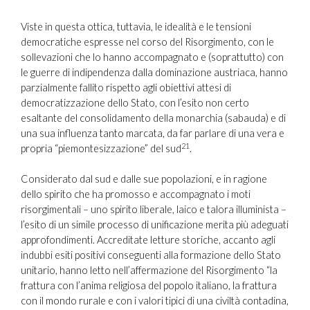
Viste in questa ottica, tuttavia, le idealità e le tensioni
democratiche espresse nel corso del Risorgimento, con le
sollevazioni che lo hanno accompagnato e (soprattutto) con
le guerre di indipendenza dalla dominazione austriaca, hanno
parzialmente fallito rispetto agli obiettivi attesi di
democratizzazione dello Stato, con l’esito non certo
esaltante del consolidamento della monarchia (sabauda) e di
una sua influenza tanto marcata, da far parlare di una vera e
21
propria “piemontesizzazione” del sud
.
Considerato dal sud e dalle sue popolazioni, e in ragione
dello spirito che ha promosso e accompagnato i moti
risorgimentali – uno spirito liberale, laico e talora illuminista –
l’esito di un simile processo di unificazione merita più adeguati
approfondimenti. Accreditate letture storiche, accanto agli
indubbi esiti positivi conseguenti alla formazione dello Stato
unitario, hanno letto nell’affermazione del Risorgimento “la
frattura con l’anima religiosa del popolo italiano, la frattura
con il mondo rurale e con i valori tipici di una civiltà contadina,