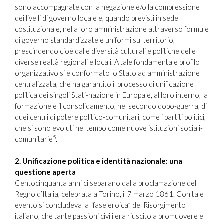
sono accompagnate con la negazione e/o la compressione
dei livelli di governo locale e, quando previsti in sede
costituzionale, nella loro amministrazione attraverso formule
di governo standardizzate e uniformi sul territorio,
prescindendo cioè dalle diversità culturali e politiche delle
diverse realtà regionali e locali. A tale fondamentale profilo
organizzativo si è conformato lo Stato ad amministrazione
centralizzata, che ha garantito il processo di unificazione
politica dei singoli Stati-nazione in Europa e, al loro interno, la
formazione e il consolidamento, nel secondo dopo-guerra, di
quei centri di potere politico-comunitari, come i partiti politici,
che si sono evoluti nel tempo come nuove istituzioni sociali-
5
comunitarie
.
2. Unificazione politica e identità nazionale: una
questione aperta
Centocinquanta anni ci separano dalla proclamazione del
Regno d’Italia, celebrata a Torino, il 7 marzo 1861. Con tale
evento si concludeva la “fase eroica” del Risorgimento
italiano, che tante passioni civili era riuscito a promuovere e