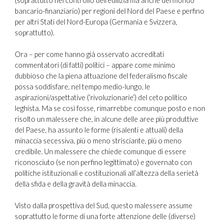
(soprattutto nel controllo dell’edilizia ma anche del mondo
bancario-finanziario) per regioni del Nord del Paese e perfino
per altri Stati del Nord-Europa (Germania e Svizzera,
soprattutto).
Ora – per come hanno già osservato accreditati
commentatori (di fatti) politici – appare come minimo
dubbioso che la piena attuazione del federalismo fiscale
possa soddisfare, nel tempo medio-lungo, le
aspirazioni/aspettative (‘rivoluzionarie’) del ceto politico
leghista. Ma se così fosse, rimarrebbe comunque posto e non
risolto un malessere che, in alcune delle aree più produttive
del Paese, ha assunto le forme (risalenti e attuali) della
minaccia secessiva, più o meno strisciante, più o meno
credibile. Un malessere che chiede comunque di essere
riconosciuto (se non perfino legittimato) e governato con
politiche istituzionali e costituzionali all’altezza della serietà
della sfida e della gravità della minaccia.
Visto dalla prospettiva del Sud, questo malessere assume
soprattutto le forme di una forte attenzione delle (diverse)