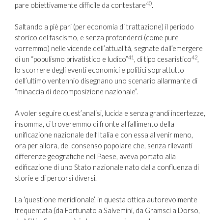
40
pare obiettivamente difficile da contestare
.
Saltando a piè pari (per economia di trattazione) il periodo
storico del fascismo, e senza profonderci (come pure
vorremmo) nelle vicende dell’attualità, segnate dall’emergere
41
42
di un “populismo privatistico e ludico”
, di tipo cesaristico
,
lo scorrere degli eventi economici e politici soprattutto
dell’ultimo ventennio disegnano uno scenario allarmante di
“minaccia di decomposizione nazionale”.
A voler seguire quest’analisi, lucida e senza grandi incertezze,
insomma, ci troveremmo di fronte al fallimento della
unificazione nazionale dell’Italia e con essa al venir meno,
ora per allora, del consenso popolare che, senza rilevanti
differenze geografiche nel Paese, aveva portato alla
edificazione di uno Stato nazionale nato dalla confluenza di
storie e di percorsi diversi.
La ‘questione meridionale’, in questa ottica autorevolmente
frequentata (da Fortunato a Salvemini, da Gramsci a Dorso,