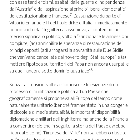
con esse tanti eroismi, esaltati dalle guerre d’indipendenza
6
dall’Austria
e dall’aspirazione ai principi liberal-democratici
7
del costituzionalismo francese
. L’assunzione da parte di
Vittorio Emanuele II del titolo di Re d’Italia, immediatamente
riconosciuto dall’Inghilterra, assumeva, al contempo, un
preciso significato politico, volto a “sanzionare le annessioni
compiute, (ad) annichilire le speranze di restaurazione dei
principi deposti, (ad) arrogarsi la sovranità sulle Due Sicilie
che venivano cancellate dal novero degli Stati europei, e (a)
mettere l’ipoteca sui territori del Papa non ancora usurpati e
8
su quelli ancora sotto dominio austriaco”
.
Senza tali tensioni volte a riconoscere le esigenze di un
processo di riunificazione politica ad un Paese che
geograficamente si proponeva all’Europa del tempo come
naturalmente unitario (benché frammentato in una congerie
di piccole e di medie statualità), le importanti disponibilità
diplomatiche e militari dell’Inghilterra ma anche della Francia
a consentire (ciò che in seguito la storia del Paese avrebbe
ricordato come) “l’impresa dei Mille” non sarebbero riuscite
nell’intento di realizzare una occupazione/annessione del