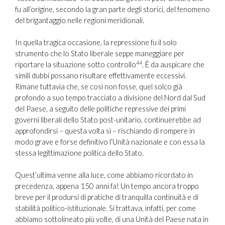
fu all’origine, secondo la gran parte degli storici, del fenomeno
del brigantaggio nelle regioni meridionali.
In quella tragica occasione, la repressione fu il solo
strumento che lo Stato liberale seppe maneggiare per
44
riportare la situazione sotto controllo
. È da auspicare che
simili dubbi possano risultare effettivamente eccessivi.
Rimane tuttavia che, se così non fosse, quel solco già
profondo a suo tempo tracciato a divisione del Nord dal Sud
del Paese, a seguito delle politiche repressive dei primi
governi liberali dello Stato post-unitario, continuerebbe ad
approfondirsi – questa volta sì – rischiando di rompere in
modo grave e forse definitivo l’Unità nazionale e con essa la
stessa legittimazione politica dello Stato.
Quest’ultima venne alla luce, come abbiamo ricordato in
precedenza, appena 150 anni fa! Un tempo ancora troppo
breve per il prodursi di pratiche di tranquilla continuità e di
stabilità politico-istituzionale. Si trattava, infatti, per come
abbiamo sottolineato più volte, di una Unità del Paese nata in