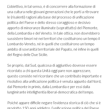
L’obiettivo, in tal senso, è di concorrere alla formazione di
una cultura nelle giovani generazioni che le porti a ritrovare
le (risalenti) ragioni alla base del processo di unificazione
politica del Paese e dello stesso coraggioso e decisivo
apporto di minoranze illuminate (soprattutto) del Piemonte,
della Lombardia e del Veneto. In tale ottica, non dovrebbero
sussistere timori né nei territori che costituirono un tempo il
Lombardo-Veneto, né in quelli che costituirono un tempo
ambito di sovranità territoriale del Papato, né infine in quelli
del Regno delle Due Sicilie.
Se proprio, dal Sud, qualcosa di aggiuntivo dovesse essere
ricordato a chi questa Unità oggi pare non apprezzare,
questo consiste nel ricordare che un contributo importante e
risolutivo alla unificazione politica è venuta appunto dal Nord,
dal Piemonte in primis, dalla Lombardia e per essi dalla
lungimirante intellighentia liberal-democratica del tempo.
Poiché appare difficile negare l’evidenza storica di ciò che si è
prodotto 150 anni addietro, l’unificazione politica del Paese