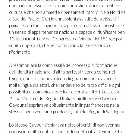
non può che essere colta come una sfida storica e politico-
culturale che non ammette ripensamenti tardivi. Né a Nord né
15
a Sud del Paese! Con le annessioni assistite da plebisciti
prima, e con l’unificazione in seguito, si trattava di ricostruire
un senso di appartenenza nazionale capace di riunificare ben
12 Stati (ridotti a 9 dal Congresso di Vienna del 1815, e poi
subito dopo a 7), che ne costituivano la base storica di
riferimento.
A testimoniare la complessità del processo di formazione
dell’identità nazionale, d’altra parte, si ricorda come, nel
tempo, non si disponeva di una lingua comune a favore di
molte lingue dialettali, che rendevano del tutto difficile ogni
possibilità di comunicazione fra i diversi territori. Lo stesso
Primo Ministro del Regno d’Italia, Camillo Benso Conte di
Cavour si esprimeva abitualmente in lingua francese; nella
stessa lingua venivano prodotti gli atti del Regno di Sardegna.
Lo stesso Cavour dichiarava nei suoi scritti di non aver mai
conosciuto altri centri urbani al di là della città di Firenze. In