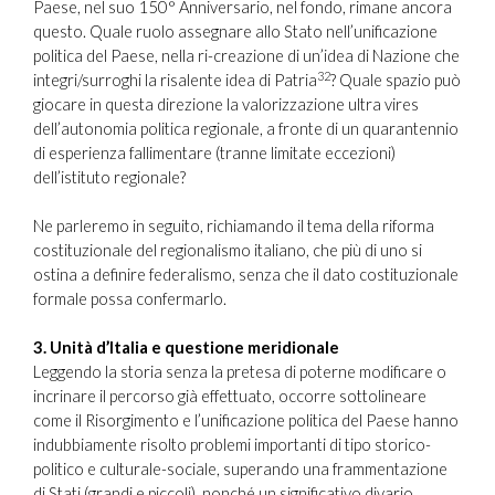
Paese, nel suo 150° Anniversario, nel fondo, rimane ancora
questo. Quale ruolo assegnare allo Stato nell’unificazione
politica del Paese, nella ri-creazione di un’idea di Nazione che
32
integri/surroghi la risalente idea di Patria
? Quale spazio può
giocare in questa direzione la valorizzazione ultra vires
dell’autonomia politica regionale, a fronte di un quarantennio
di esperienza fallimentare (tranne limitate eccezioni)
dell’istituto regionale?
Ne parleremo in seguito, richiamando il tema della riforma
costituzionale del regionalismo italiano, che più di uno si
ostina a definire federalismo, senza che il dato costituzionale
formale possa confermarlo.
3. Unità d’Italia e questione meridionale
Leggendo la storia senza la pretesa di poterne modificare o
incrinare il percorso già effettuato, occorre sottolineare
come il Risorgimento e l’unificazione politica del Paese hanno
indubbiamente risolto problemi importanti di tipo storico-
politico e culturale-sociale, superando una frammentazione
di Stati (grandi e piccoli), nonché un significativo divario