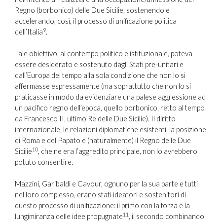
Regno (borbonico) delle Due Sicilie, sostenendo e
accelerando, così, il processo di unificazione politica
9
dell’Italia
.
Tale obiettivo, al contempo politico e istituzionale, poteva
essere desiderato e sostenuto dagli Stati pre-unitari e
dall’Europa del tempo alla sola condizione che non lo si
affermasse espressamente (ma soprattutto che non lo si
praticasse in modo da evidenziare una palese aggressione ad
un pacifico regno dell’epoca, quello borbonico, retto al tempo
da Francesco II, ultimo Re delle Due Sicilie). Il diritto
internazionale, le relazioni diplomatiche esistenti, la posizione
di Roma e del Papato e (naturalmente) il Regno delle Due
10
Sicilie
, che ne era l’aggredito principale, non lo avrebbero
potuto consentire.
Mazzini, Garibaldi e Cavour, ognuno per la sua parte e tutti
nel loro complesso, erano stati ideatori e sostenitori di
questo processo di unificazione: il primo con la forza e la
11
lungimiranza delle idee propugnate
, il secondo combinando