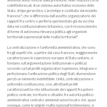
amministrativa, nonché dalla previsione, nelle relazioni con le
collettività locali, di un sistema autoritativo esclusivo dello
Stato, di tipo gerarchico. L’archetipo è costituito dal modello
3
francese
, che si differenzia dall’assetto organizzatorio dei
rapporti fra centro e periferia sperimentato già da vecchia
data nel costituzionalismo britannico, con il riconoscimento
di forme di autonoma rilevanza politica agli organismi
4
territoriali esponenziali delle realtà territoriali
.
La centralizzazione e l’uniformità amministrativa, che sono
fra gli aspetti che, a partire dal caso francese, maggiormente
caratterizzano le esperienze europee di Stato unitario, si
fondano sull’argomentazione (istituzionale e politica)
secondo cui tali profili organizzatori esprimono, integrano e
perfezionano l’unificazione politica degli Stati, divenendone
perciò un elemento indefettibile. Unità, centralizzazione e
uniformità costituiscono, così, altrettanti profili
caratterizzanti la rete istituzionale dei rapporti fra potere
politico centrale, territorio e cittadini, fra autorità politico-
amministrative centrali e amministrazioni locali e che, quasi
ovunque, come le singole realtà nazionali testimoniano, si