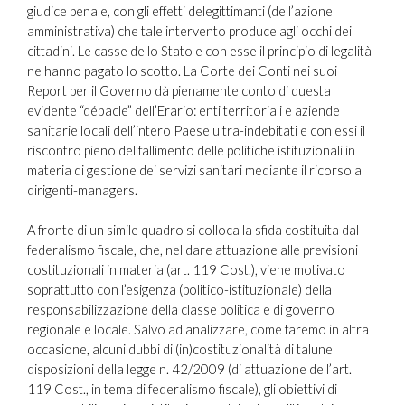
giudice penale, con gli effetti delegittimanti (dell’azione
amministrativa) che tale intervento produce agli occhi dei
cittadini. Le casse dello Stato e con esse il principio di legalità
ne hanno pagato lo scotto. La Corte dei Conti nei suoi
Report per il Governo dà pienamente conto di questa
evidente “débacle” dell’Erario: enti territoriali e aziende
sanitarie locali dell’intero Paese ultra-indebitati e con essi il
riscontro pieno del fallimento delle politiche istituzionali in
materia di gestione dei servizi sanitari mediante il ricorso a
dirigenti-managers.
A fronte di un simile quadro si colloca la sfida costituita dal
federalismo fiscale, che, nel dare attuazione alle previsioni
costituzionali in materia (art. 119 Cost.), viene motivato
soprattutto con l’esigenza (politico-istituzionale) della
responsabilizzazione della classe politica e di governo
regionale e locale. Salvo ad analizzare, come faremo in altra
occasione, alcuni dubbi di (in)costituzionalità di talune
disposizioni della legge n. 42/2009 (di attuazione dell’art.
119 Cost., in tema di federalismo fiscale), gli obiettivi di