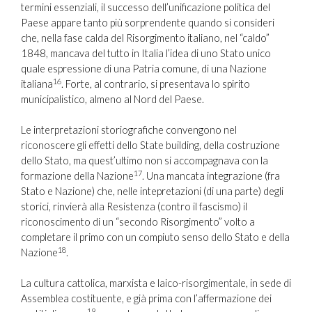
termini essenziali, il successo dell’unificazione politica del
Paese appare tanto più sorprendente quando si consideri
che, nella fase calda del Risorgimento italiano, nel “caldo”
1848, mancava del tutto in Italia l’idea di uno Stato unico
quale espressione di una Patria comune, di una Nazione
16
italiana
. Forte, al contrario, si presentava lo spirito
municipalistico, almeno al Nord del Paese.
Le interpretazioni storiografiche convengono nel
riconoscere gli effetti dello State building, della costruzione
dello Stato, ma quest’ultimo non si accompagnava con la
17
formazione della Nazione
. Una mancata integrazione (fra
Stato e Nazione) che, nelle intepretazioni (di una parte) degli
storici, rinvierà alla Resistenza (contro il fascismo) il
riconoscimento di un “secondo Risorgimento” volto a
completare il primo con un compiuto senso dello Stato e della
18
Nazione
.
La cultura cattolica, marxista e laico-risorgimentale, in sede di
Assemblea costituente, e già prima con l’affermazione dei
19