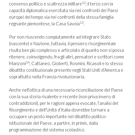
12
consenso politico e scaltrezza militare
; il terzo con la
capacità diplomatica esercitata sia nei confronti dei Paesi
europei del tempo sia nei confronti della stessa famiglia
13
regnante piemontese, la Casa Savoia
.
Pur non riuscendo compiutamente ad integrare Stato
(nascente) e Nazione, tuttavia, il pensiero risorgimentale
risulta ben più complesso e articolato di quanto non si possa
ritenere, coinvolgendo, fra gli altri, pensatori e scrittori come
14
Manzoni
, Cattaneo, Gioberti, Rosmini, Ricasoli e lo stesso
dibattito costituzionale presente negli Stati Uniti d’America e
soprattutto nella Francia rivoluzionaria.
Anche nell’ottica di una necessaria riconciliazione del Paese
con la sua storia risalente e recente (non priva invero di
contraddizioni), per le ragioni appena evocate, l’analisi del
Risorgimento e dell’Unità d’Italia dovrebbe tornare a
occupare un posto importante nel dibattito politico-
istituzionale del Paese, a partire, in primis, dalla
programmazione del sistema scolastico.