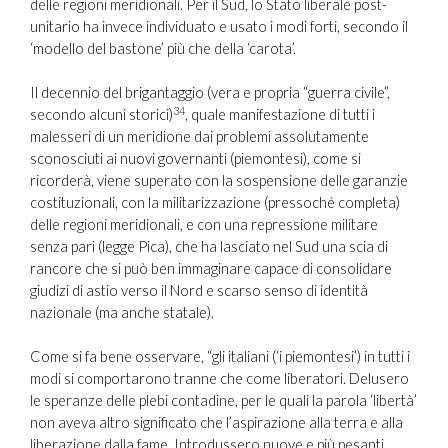
delle regioni meridionali. Per il Sud, lo Stato liberale post-
unitario ha invece individuato e usato i modi forti, secondo il
‘modello del bastone’ più che della ‘carota’.
Il decennio del brigantaggio (vera e propria “guerra civile”,
34
secondo alcuni storici)
, quale manifestazione di tutti i
malesseri di un meridione dai problemi assolutamente
sconosciuti ai nuovi governanti (piemontesi), come si
ricorderà, viene superato con la sospensione delle garanzie
costituzionali, con la militarizzazione (pressoché completa)
delle regioni meridionali, e con una repressione militare
senza pari (legge Pica), che ha lasciato nel Sud una scia di
rancore che si può ben immaginare capace di consolidare
giudizi di astio verso il Nord e scarso senso di identità
nazionale (ma anche statale).
Come si fa bene osservare, “gli italiani (‘i piemontesi’) in tutti i
modi si comportarono tranne che come liberatori. Delusero
le speranze delle plebi contadine, per le quali la parola ‘libertà’
non aveva altro significato che l’aspirazione alla terra e alla
liberazione dalla fame. Introdussero nuove e più pesanti