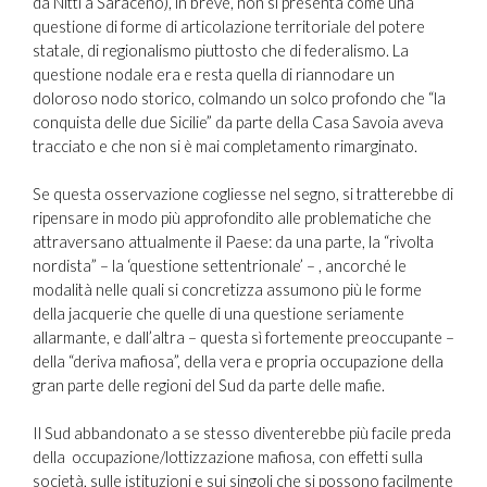
da Nitti a Saraceno), in breve, non si presenta come una
questione di forme di articolazione territoriale del potere
statale, di regionalismo piuttosto che di federalismo. La
questione nodale era e resta quella di riannodare un
doloroso nodo storico, colmando un solco profondo che “la
conquista delle due Sicilie” da parte della Casa Savoia aveva
tracciato e che non si è mai completamento rimarginato.
Se questa osservazione cogliesse nel segno, si tratterebbe di
ripensare in modo più approfondito alle problematiche che
attraversano attualmente il Paese: da una parte, la “rivolta
nordista” – la ‘questione settentrionale’ – , ancorché le
modalità nelle quali si concretizza assumono più le forme
della jacquerie che quelle di una questione seriamente
allarmante, e dall’altra – questa sì fortemente preoccupante –
della “deriva mafiosa”, della vera e propria occupazione della
gran parte delle regioni del Sud da parte delle mafie.
Il Sud abbandonato a se stesso diventerebbe più facile preda
della occupazione/lottizzazione mafiosa, con effetti sulla
società, sulle istituzioni e sui singoli che si possono facilmente