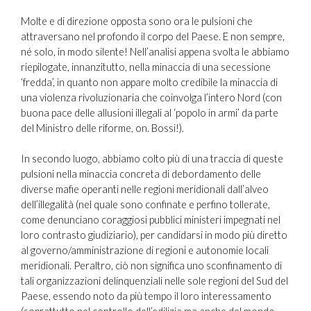
Molte e di direzione opposta sono ora le pulsioni che
attraversano nel profondo il corpo del Paese. E non sempre,
né solo, in modo silente! Nell’analisi appena svolta le abbiamo
riepilogate, innanzitutto, nella minaccia di una secessione
‘fredda’, in quanto non appare molto credibile la minaccia di
una violenza rivoluzionaria che coinvolga l’intero Nord (con
buona pace delle allusioni illegali al ‘popolo in armi’ da parte
del Ministro delle riforme, on. Bossi!).
In secondo luogo, abbiamo colto più di una traccia di queste
pulsioni nella minaccia concreta di debordamento delle
diverse mafie operanti nelle regioni meridionali dall’alveo
dell’illegalità (nel quale sono confinate e perfino tollerate,
come denunciano coraggiosi pubblici ministeri impegnati nel
loro contrasto giudiziario), per candidarsi in modo più diretto
al governo/amministrazione di regioni e autonomie locali
meridionali. Peraltro, ciò non significa uno sconfinamento di
tali organizzazioni delinquenziali nelle sole regioni del Sud del
Paese, essendo noto da più tempo il loro interessamento