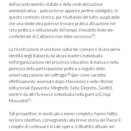
dell’accentramento statale e della centralizzazione
amministrativa – poteva forse apparire perfino obbligato. In
questo contesto storico, pur risultando del tutto auspicabile
che una simile idea potesse trovare pratica attuazione nel
ceto politico e istituzionale del tempo, il modello federale-
29
confederale di Cattaneo non ebbe successo
.
La ricostruzione di una base culturale comune e di una piena
identità degli italiani fu da alcuni leaders individuata
nell’organizzazione del processo educativo di massa e nella
pienezza della partecipazione politica a seguito della
30
universalizzazione del suffragio
(per come sarebbe
effettivamente avvenuto dopo il fascismo) e nelle riforme
istituzionali (Spaventa, Minghetti, Sella, Depretis, Giolitti),
mentre da altri fu invece individuata nella guerra (Crispi,
31
Mussolini)
.
Tali prospettive, in modo più o meno completo, hanno fallito
nel loro obiettivo, consegnando alla breve storia del Paese il
compito di continuare in tale opera. Il dibattito attuale nel