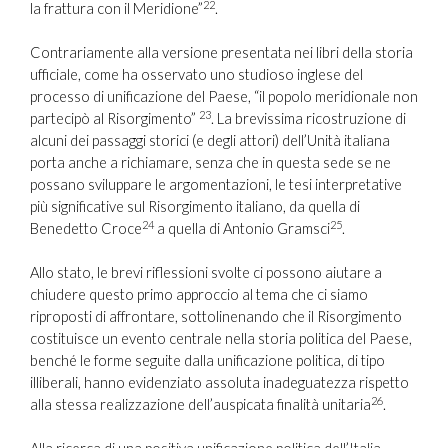
22
la frattura con il Meridione”
.
Contrariamente alla versione presentata nei libri della storia
ufficiale, come ha osservato uno studioso inglese del
processo di unificazione del Paese, “il popolo meridionale non
23
partecipò al Risorgimento”
. La brevissima ricostruzione di
alcuni dei passaggi storici (e degli attori) dell’Unità italiana
porta anche a richiamare, senza che in questa sede se ne
possano sviluppare le argomentazioni, le tesi interpretative
più significative sul Risorgimento italiano, da quella di
24
25
Benedetto Croce
a quella di Antonio Gramsci
.
Allo stato, le brevi riflessioni svolte ci possono aiutare a
chiudere questo primo approccio al tema che ci siamo
riproposti di affrontare, sottolinenando che il Risorgimento
costituisce un evento centrale nella storia politica del Paese,
benché le forme seguite dalla unificazione politica, di tipo
illiberali, hanno evidenziato assoluta inadeguatezza rispetto
26
alla stessa realizzazione dell’auspicata finalità unitaria
.