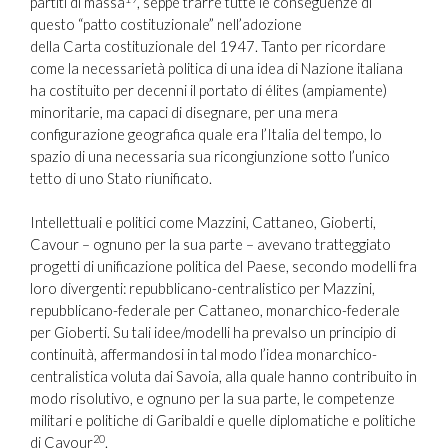
partiti di massa
, seppe trarre tutte le conseguenze di
questo “patto costituzionale” nell’adozione
della Carta costituzionale del 1947. Tanto per ricordare
come la necessarietà politica di una idea di Nazione italiana
ha costituito per decenni il portato di élites (ampiamente)
minoritarie, ma capaci di disegnare, per una mera
configurazione geografica quale era l’Italia del tempo, lo
spazio di una necessaria sua ricongiunzione sotto l’unico
tetto di uno Stato riunificato.
Intellettuali e politici come Mazzini, Cattaneo, Gioberti,
Cavour – ognuno per la sua parte – avevano tratteggiato
progetti di unificazione politica del Paese, secondo modelli fra
loro divergenti: repubblicano-centralistico per Mazzini,
repubblicano-federale per Cattaneo, monarchico-federale
per Gioberti. Su tali idee/modelli ha prevalso un principio di
continuità, affermandosi in tal modo l’idea monarchico-
centralistica voluta dai Savoia, alla quale hanno contribuito in
modo risolutivo, e ognuno per la sua parte, le competenze
militari e politiche di Garibaldi e quelle diplomatiche e politiche
20
di Cavour
.