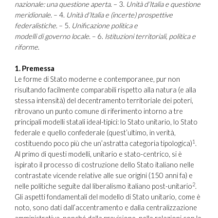
nazionale: una questione aperta
. – 3.
Unità d’Italia e questione
meridionale
. – 4.
Unità d’Italia e (incerte) prospettive
federalistiche
. – 5.
Unificazione politica e
modelli di governo locale
. – 6.
Istituzioni territoriali, politica e
riforme
.
1. Premessa
Le forme di Stato moderne e contemporanee, pur non
risultando facilmente comparabili rispetto alla natura (e alla
stessa intensità) del decentramento territoriale dei poteri,
ritrovano un punto comune di riferimento intorno a tre
principali modelli statali ideal-tipici: lo Stato unitario, lo Stato
federale e quello confederale (quest’ultimo, in verità,
1
costituendo poco più che un’astratta categoria tipologica)
.
Al primo di questi modelli, unitario e stato-centrico, si è
ispirato il processo di costruzione dello Stato italiano nelle
contrastate vicende relative alle sue origini (150 anni fa) e
2
nelle politiche seguite dal liberalismo italiano post-unitario
.
Gli aspetti fondamentali del modello di Stato unitario, come è
noto, sono dati dall’accentramento e dalla centralizzazione