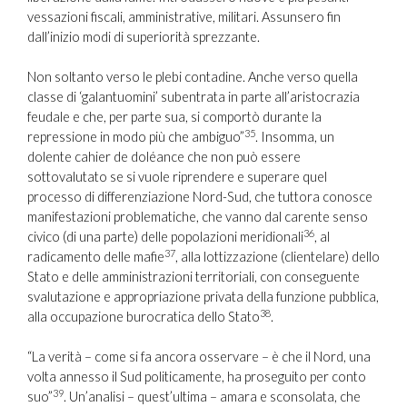
vessazioni fiscali, amministrative, militari. Assunsero fin
dall’inizio modi di superiorità sprezzante.
Non soltanto verso le plebi contadine. Anche verso quella
classe di ‘galantuomini’ subentrata in parte all’aristocrazia
feudale e che, per parte sua, si comportò durante la
35
repressione in modo più che ambiguo”
. Insomma, un
dolente cahier de doléance che non può essere
sottovalutato se si vuole riprendere e superare quel
processo di differenziazione Nord-Sud, che tuttora conosce
manifestazioni problematiche, che vanno dal carente senso
36
civico (di una parte) delle popolazioni meridionali
, al
37
radicamento delle mafie
, alla lottizzazione (clientelare) dello
Stato e delle amministrazioni territoriali, con conseguente
svalutazione e appropriazione privata della funzione pubblica,
38
alla occupazione burocratica dello Stato
.
“La verità – come si fa ancora osservare – è che il Nord, una
volta annesso il Sud politicamente, ha proseguito per conto
39
suo”
. Un’analisi – quest’ultima – amara e sconsolata, che