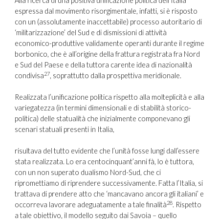
Alla ricerca di una positiva unificazione politica dell’Italia
espressa dal movimento risorgimentale, infatti, si è risposto
con un (assolutamente inaccettabile) processo autoritario di
‘militarizzazione’ del Sud e di dismissioni di attività
economico-produttive validamente operanti durante il regime
borbonico, che è all’origine della frattura registrata fra Nord
e Sud del Paese e della tuttora carente idea di nazionalità
27
condivisa
, soprattutto dalla prospettiva meridionale.
Realizzata l’unificazione politica rispetto alla molteplicità e alla
variegatezza (in termini dimensionali e di stabilità storico-
politica) delle statualità che inizialmente componevano gli
scenari statuali presenti in Italia,
risultava del tutto evidente che l’unità fosse lungi dall’essere
stata realizzata. Lo era centocinquant’anni fà, lo è tuttora,
con un non superato dualismo Nord-Sud, che ci
ripromettiamo di riprendere successivamente. Fatta l’Italia, si
trattava di prendere atto che ‘mancavano ancora gli italiani’ e
28
occorreva lavorare adeguatamente a tale finalità
. Rispetto
a tale obiettivo, il modello seguito dai Savoia – quello