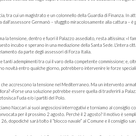
a, tra cui un magistrato e un colonnello della Guardia di Finanza. In att
posta dall'assessore Germanò – sfuggito miracolosamente alla cattura – è g
 ma la tensione, dentro e fuori il Palazzo assediato, resta altissima: «I fami
esto incubo e sperano in una mediazione della Santa Sede. L'intera citt
lamento da parte degli assessori di Forza Italia.
 tanti adempimenti tra cui il varo della competente commissione; e, oltr
anno novità entro qualche giorno, potrebbero intervenire le forze speciali
tici che accrescono la tensione nel Mediterraneo. Ma un intervento arma
allora? «Forse una soluzione potrebbe essere quella di trasferirli a Palaz
tosisca Fuda e/o i partiti del Polo.
ciamo Naccari ai suoi angosciosi interrogativi e torniamo al consiglio c
vocata per il prossimo 2 agosto. Perchè il 2 agosto? Il motivo è sempli
26, dopodiché sarà tolto il “blocco navale” al Comune e il consiglio sar