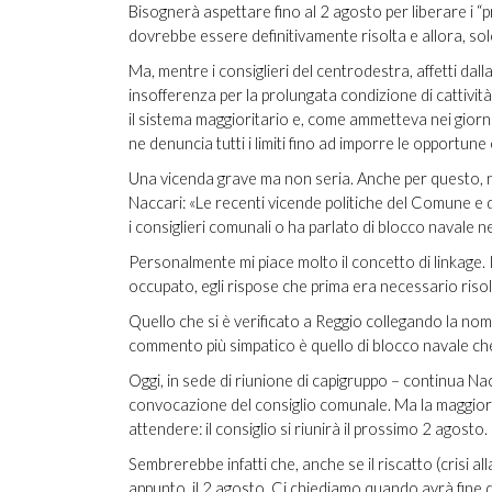
Bisognerà aspettare fino al 2 agosto per liberare i “prig
dovrebbe essere definitivamente risolta e allora, solo
Ma, mentre i consiglieri del centrodestra, affetti dal
insofferenza per la prolungata condizione di cattivi
il sistema maggioritario e, come ammetteva nei giorni
ne denuncia tutti i limiti fino ad imporre le opportune 
Una vicenda grave ma non seria. Anche per questo, nei 
Naccari: «Le recenti vicende politiche del Comune e 
i consiglieri comunali o ha parlato di blocco navale 
Personalmente mi piace molto il concetto di linkage. 
occupato, egli rispose che prima era necessario risolv
Quello che si è verificato a Reggio collegando la no
commento più simpatico è quello di blocco navale ch
Oggi, in sede di riunione di capigruppo – continua N
convocazione del consiglio comunale. Ma la maggior
attendere: il consiglio si riunirà il prossimo 2 agosto.
Sembrerebbe infatti che, anche se il riscatto (crisi al
appunto, il 2 agosto. Ci chiediamo quando avrà fine 