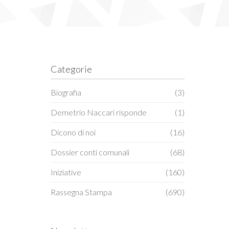
Categorie
Biografia
(3)
Demetrio Naccari risponde
(1)
Dicono di noi
(16)
Dossier conti comunali
(68)
Iniziative
(160)
Rassegna Stampa
(690)