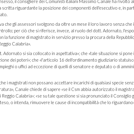
nsesso, il consigliere dei Comunisti italiani Massimo Canale ha rivolto a
a scritta riguardante la posizione dei componenti dell'esecutivo e, in par
ato.
 che gli assessori svolgono da oltre un mese il loro lavoro senza che il
rollo; per ciò che si riferisce, invece, al ruolo del dott. Adornato, l'es
n la funzione di magistrato in servizio presso la procura della Repubblic
Reggio Calabria».
tt. Adornato si sia collocato in aspettativa»; che «tale situazione si pone 
one dei poteri»; che «l'articolo 16 dell'ordinamento giudiziario statuisc
mpieghi o uffici ad eccezione di quelli di senatore e deputato o di ammin
he i magistrati non possano accettare incarichi di qualsiasi specie sen
ratura», Canale chiede di sapere «se il Csm abbia autorizzato il magistr
Reggio Calabria»; «se su tale questione si sia pronunciato il Consiglio g
nteso, o intenda, rimuovere le cause di incompatibilità che lo riguardano»