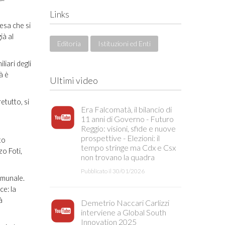
Links
esa che si
ià al
Editoria
Istituzioni ed Enti
liari degli
à è
Ultimi video
etutto, si
Era Falcomatà, il bilancio di
11 anni di Governo - Futuro
Reggio: visioni, sfide e nuove
prospettive - Elezioni: il
to
tempo stringe ma Cdx e Csx
zo Foti,
non trovano la quadra
Pubblicato il 30/01/2026
omunale.
ce: la
à
Demetrio Naccari Carlizzi
interviene a Global South
Innovation 2025