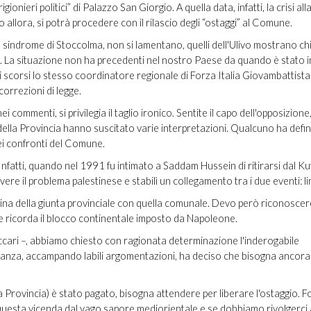
ionieri politici” di Palazzo San Giorgio. A quella data, infatti, la crisi al
 allora, si potrà procedere con il rilascio degli “ostaggi” al Comune.
la sindrome di Stoccolma, non si lamentano, quelli dell'Ulivo mostrano chi
tà. La situazione non ha precedenti nel nostro Paese da quando è stato 
 scorsi lo stesso coordinatore regionale di Forza Italia Giovambattista 
correzioni di legge.
commenti, si privilegia il taglio ironico. Sentite il capo dell'opposizion
della Provincia hanno suscitato varie interpretazioni. Qualcuno ha defin
nei confronti del Comune.
Infatti, quando nel 1991 fu intimato a Saddam Hussein di ritirarsi dal K
ere il problema palestinese e stabilì un collegamento tra i due eventi: l
mina della giunta provinciale con quella comunale. Devo però riconoscere
e ricorda il blocco continentale imposto da Napoleone.
accari –, abbiamo chiesto con ragionata determinazione l'inderogabile
anza, accampando labili argomentazioni, ha deciso che bisogna ancora
la Provincia) è stato pagato, bisogna attendere per liberare l'ostaggio. F
questa vicenda dal vago sapore mediorientale e se dobbiamo rivolgerci 