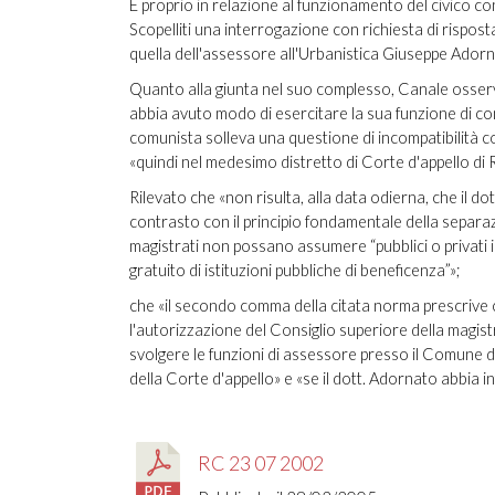
E proprio in relazione al funzionamento del civico co
Scopelliti una interrogazione con richiesta di rispost
quella dell'assessore all'Urbanistica Giuseppe Adorn
Quanto alla giunta nel suo complesso, Canale osserva
abbia avuto modo di esercitare la sua funzione di cont
comunista solleva una questione di incompatibilità co
«quindi nel medesimo distretto di Corte d'appello di 
Rilevato che «non risulta, alla data odierna, che il do
contrasto con il principio fondamentale della separazi
magistrati non possano assumere “pubblici o privati i
gratuito di istituzioni pubbliche di beneficenza”»;
che «il secondo comma della citata norma prescrive c
l'autorizzazione del Consiglio superiore della magist
svolgere le funzioni di assessore presso il Comune di 
della Corte d'appello» e «se il dott. Adornato abbia i
RC 23 07 2002