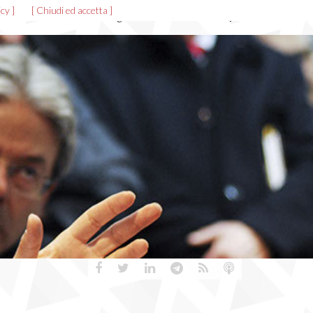
cy ]
[ Chiudi ed accetta ]
News ed eventi
Allegati
Gallerie