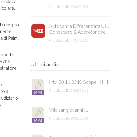
l sindaco
Pubblicato il 07/08/2025
ticolare,
 consiglio
Autonomia Differenziata UIL
ponente
Conoscere & Approfondire
a di Palmi,
Pubblicato il 24/07/2024
in netto
e che i
Ultimi audio
istratore
[rtv]20 11 2010 Scopellit [...]
za
Pubblicato il 10/03/2011
ato a
iudiziario
.
Villa san giovanni [...]
Pubblicato il 08/03/2010