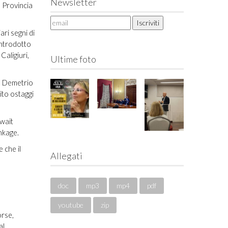
Newsletter
la Provincia
ari segni di
introdotto
Caligiuri,
Ultime foto
e, Demetrio
ito ostaggi
uwait
inkage.
 che il
Allegati
doc
mp3
mp4
pdf
youtube
zip
orse,
al