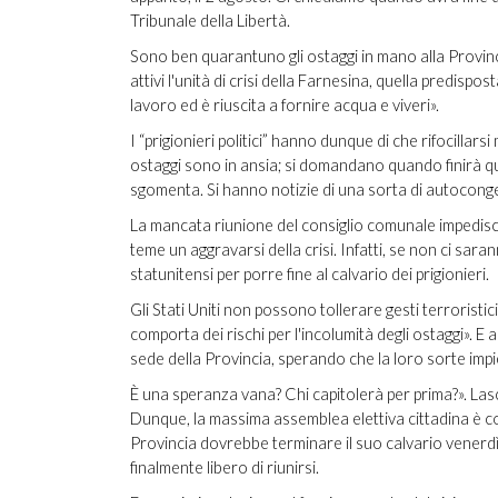
Tribunale della Libertà.
Sono ben quarantuno gli ostaggi in mano alla Provinci
attivi l'unità di crisi della Farnesina, quella predis
lavoro ed è riuscita a fornire acqua e viveri».
I “prigionieri politici” hanno dunque di che rifocillarsi
ostaggi sono in ansia; si domandano quando finirà qu
sgomenta. Si hanno notizie di una sorta di autoconge
La mancata riunione del consiglio comunale impedisce
teme un aggravarsi della crisi. Infatti, se non ci sar
statunitensi per porre fine al calvario dei prigionieri.
Gli Stati Uniti non possono tollerare gesti terroris
comporta dei rischi per l'incolumità degli ostaggi». E 
sede della Provincia, sperando che la loro sorte impie
È una speranza vana? Chi capitolerà per prima?». Las
Dunque, la massima assemblea elettiva cittadina è con
Provincia dovrebbe terminare il suo calvario venerdì 
finalmente libero di riunirsi.