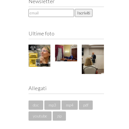
Newsletter
Ultime foto
Allegati
doc
mp3
mp4
pdf
youtube
zip