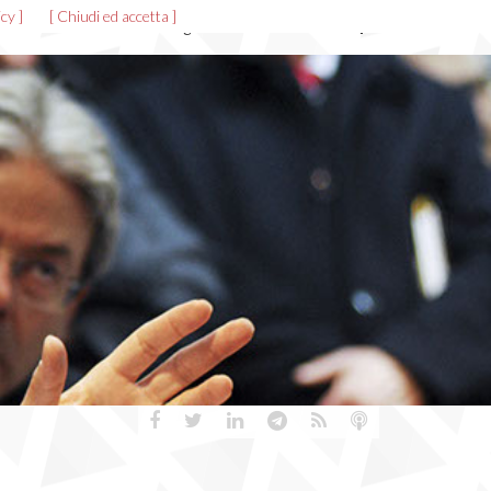
cy ]
[ Chiudi ed accetta ]
News ed eventi
Allegati
Gallerie