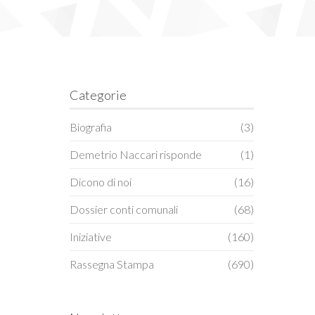
Categorie
Biografia
(3)
Demetrio Naccari risponde
(1)
Dicono di noi
(16)
Dossier conti comunali
(68)
Iniziative
(160)
Rassegna Stampa
(690)