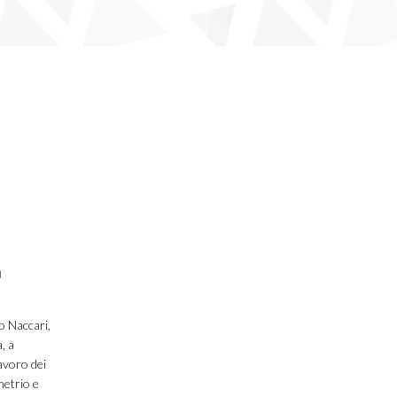
a
o Naccari,
, a
avoro dei
metrio e