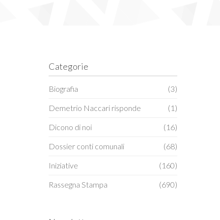
Categorie
Biografia
(3)
Demetrio Naccari risponde
(1)
Dicono di noi
(16)
Dossier conti comunali
(68)
Iniziative
(160)
Rassegna Stampa
(690)