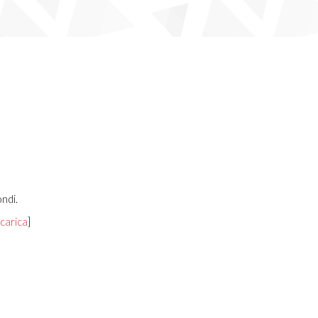
ondi.
carica
]