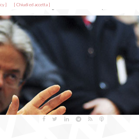
cy ]
[ Chiudi ed accetta ]
News ed eventi
Allegati
Gallerie