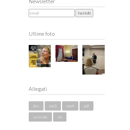
Newsletter
Ultime foto
Allegati
doc
mp3
mp4
pdf
youtube
zip