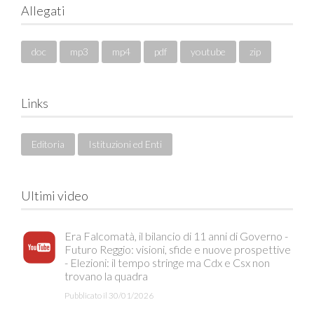
Allegati
doc
mp3
mp4
pdf
youtube
zip
Links
Editoria
Istituzioni ed Enti
Ultimi video
Era Falcomatà, il bilancio di 11 anni di Governo -
Futuro Reggio: visioni, sfide e nuove prospettive
- Elezioni: il tempo stringe ma Cdx e Csx non
trovano la quadra
Pubblicato il 30/01/2026