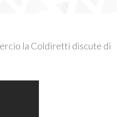
cio la Coldiretti discute di
Video
Player