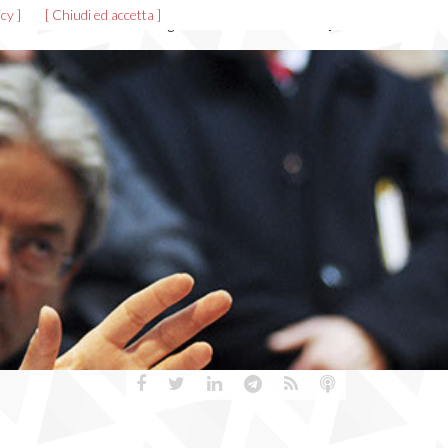
cy ]
[ Chiudi ed accetta ]
News ed eventi
Allegati
Gallerie