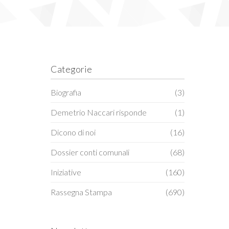
Categorie
Biografia
(3)
Demetrio Naccari risponde
(1)
Dicono di noi
(16)
Dossier conti comunali
(68)
Iniziative
(160)
Rassegna Stampa
(690)