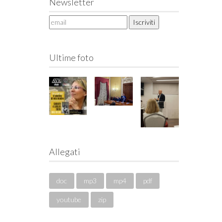
Newsletter
Ultime foto
Allegati
doc
mp3
mp4
pdf
youtube
zip