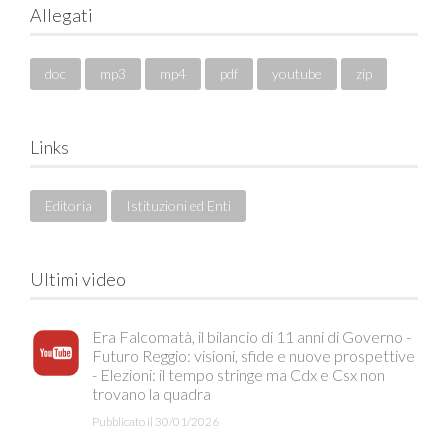
Allegati
doc
mp3
mp4
pdf
youtube
zip
Links
Editoria
Istituzioni ed Enti
Ultimi video
Era Falcomatà, il bilancio di 11 anni di Governo -
Futuro Reggio: visioni, sfide e nuove prospettive
- Elezioni: il tempo stringe ma Cdx e Csx non
trovano la quadra
Pubblicato il 30/01/2026