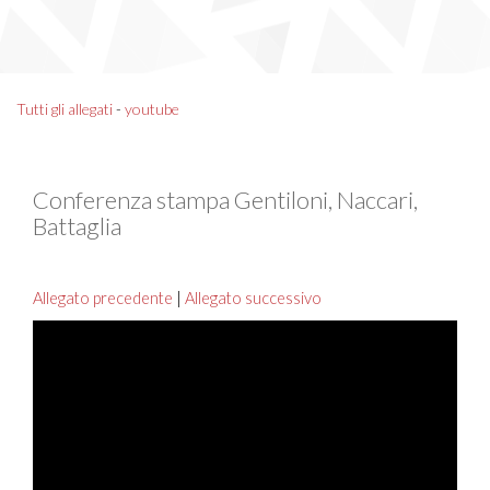
Tutti gli allegati
-
youtube
Conferenza stampa Gentiloni, Naccari,
Battaglia
Allegato precedente
|
Allegato successivo
Video
Player