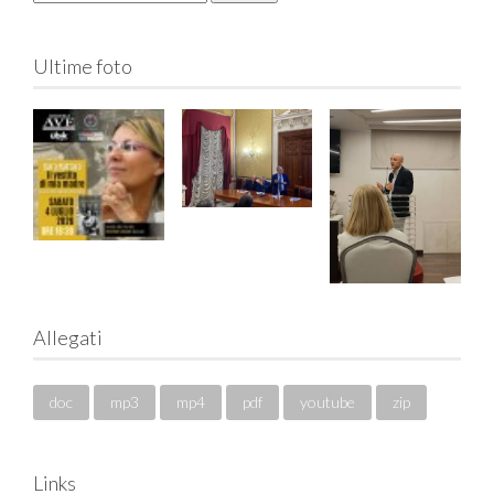
Ultime foto
Allegati
doc
mp3
mp4
pdf
youtube
zip
Links