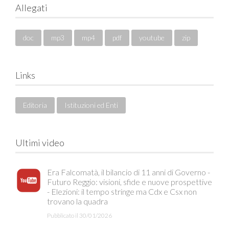
Allegati
doc
mp3
mp4
pdf
youtube
zip
Links
Editoria
Istituzioni ed Enti
Ultimi video
Era Falcomatà, il bilancio di 11 anni di Governo -
Futuro Reggio: visioni, sfide e nuove prospettive
- Elezioni: il tempo stringe ma Cdx e Csx non
trovano la quadra
Pubblicato il 30/01/2026