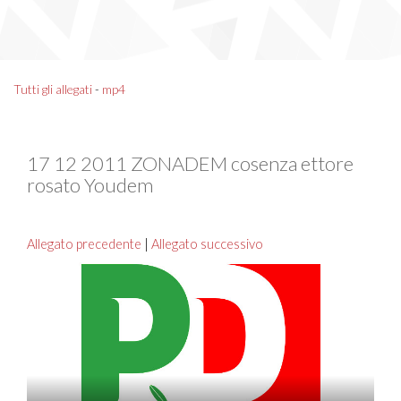
Tutti gli allegati
-
mp4
17 12 2011 ZONADEM cosenza ettore
rosato Youdem
Allegato precedente
|
Allegato successivo