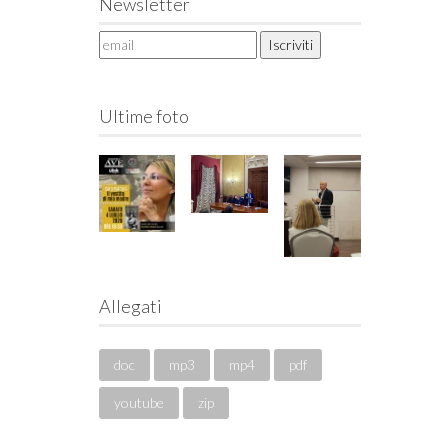
Newsletter
Ultime foto
Allegati
doc
mp3
mp4
pdf
youtube
zip