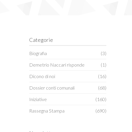
Categorie
Biografia
(3)
Demetrio Naccari risponde
(1)
Dicono di noi
(16)
Dossier conti comunali
(68)
Iniziative
(160)
Rassegna Stampa
(690)