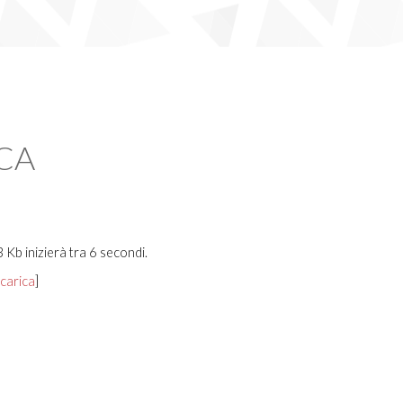
CA
b inizierà tra 6 secondi.
carica
]