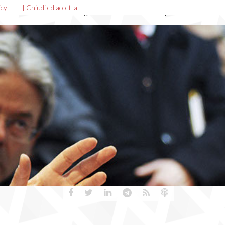
cy ]
[ Chiudi ed accetta ]
News ed eventi
Allegati
Gallerie