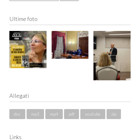
Ultime foto
Allegati
doc
mp3
mp4
pdf
youtube
zip
Links