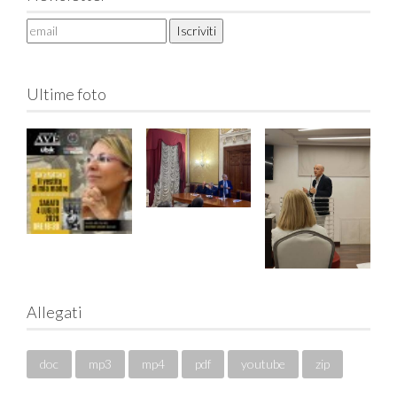
Ultime foto
Allegati
doc
mp3
mp4
pdf
youtube
zip