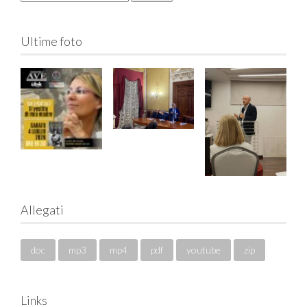
Ultime foto
Allegati
doc
mp3
mp4
pdf
youtube
zip
Links