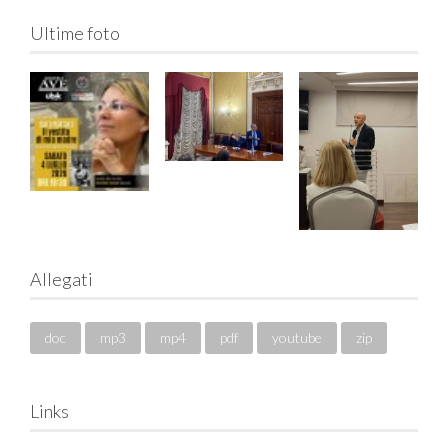
Ultime foto
Allegati
doc
mp3
mp4
pdf
youtube
zip
Links