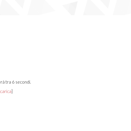
rà tra 6 secondi.
carica
]