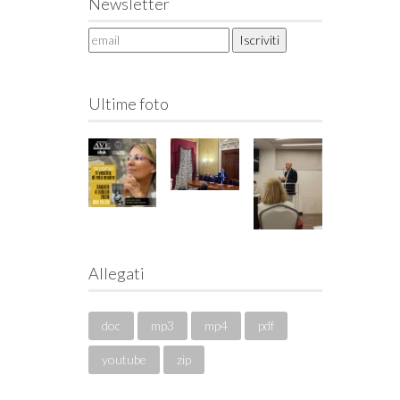
Newsletter
Ultime foto
Allegati
doc
mp3
mp4
pdf
youtube
zip