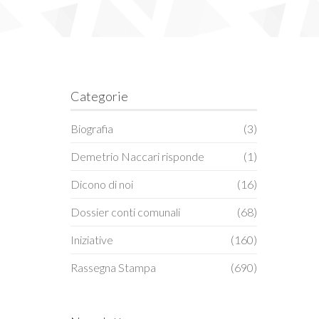
Categorie
Biografia
(3)
Demetrio Naccari risponde
(1)
Dicono di noi
(16)
Dossier conti comunali
(68)
Iniziative
(160)
Rassegna Stampa
(690)