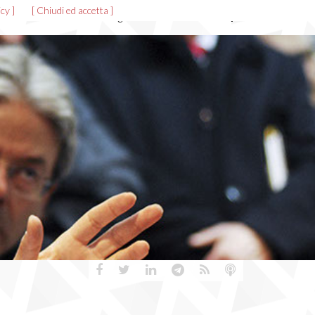
cy ]
[ Chiudi ed accetta ]
News ed eventi
Allegati
Gallerie