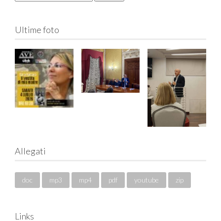
Ultime foto
Allegati
doc
mp3
mp4
pdf
youtube
zip
Links